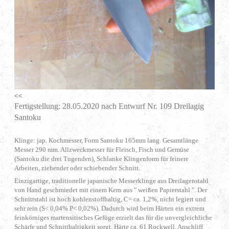
<<
Fertigstellung: 28.05.2020 nach Entwurf Nr. 109 Dreilagig
Santoku
Klinge: jap. Kochmesser, Form Santoku 165mm lang. Gesamtlänge
Messer 290 mm. Allzweckmesser für Fleisch, Fisch und Gemüse
(Santoku die drei Tugenden), Schlanke Klingenform für feinere
Arbeiten, ziehender oder schiebender Schnitt.
Einzigartige, traditionelle japanische Messerklinge aus Dreilagenstahl
von Hand geschmiedet mit einem Kern aus " weißen Papierstahl ". Der
Schnittstahl ist hoch kohlenstoffhaltig, C= ca. 1,2%, nicht legiert und
sehr rein (S< 0,04% P< 0,02%). Dadurch wird beim Härten ein extrem
feinkörniges martensitisches Gefüge erzielt das für die unvergleichliche
Schärfe und Schnitthaltigkeit sorgt. Härte ca. 61 Rockwell. Anschliff