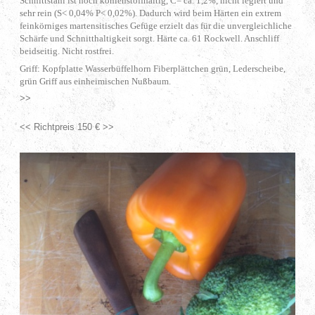
Schnittstahl ist hoch kohlenstoffhaltig, C= ca. 1,2%, nicht legiert und
sehr rein (S< 0,04% P< 0,02%). Dadurch wird beim Härten ein extrem
feinkörniges martensitisches Gefüge erzielt das für die unvergleichliche
Schärfe und Schnitthaltigkeit sorgt. Härte ca. 61 Rockwell. Anschliff
beidseitig. Nicht rostfrei.
Griff: Kopfplatte Wasserbüffelhorn Fiberplättchen grün, Lederscheibe,
grün Griff aus einheimischen Nußbaum.
>>
<< Richtpreis 150 € >>