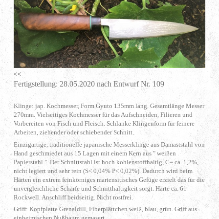
<<
Fertigstellung: 28.05.2020 nach Entwurf Nr. 109
Klinge: jap. Kochmesser, Form Gyuto 135mm lang. Gesamtlänge Messer
270mm. Vielseitiges Kochmesser für das Aufschneiden, Filieren und
Vorbereiten von Fisch und Fleisch. Schlanke Klingenform für feinere
Arbeiten, ziehender oder schiebender Schnitt.
Einzigartige, traditionelle japanische Messerklinge aus Damaststahl von
Hand geschmiedet aus 15 Lagen mit einem Kern aus " weißen
Papierstahl ". Der Schnittstahl ist hoch kohlenstoffhaltig, C= ca. 1,2%,
nicht legiert und sehr rein (S< 0,04% P< 0,02%). Dadurch wird beim
Härten ein extrem feinkörniges martensitisches Gefüge erzielt das für die
unvergleichliche Schärfe und Schnitthaltigkeit sorgt. Härte ca. 61
Rockwell. Anschliff beidseitig. Nicht rostfrei.
Griff: Kopfplatte Grenaldill, Fiberplättchen weiß, blau, grün. Griff aus
einheimischen Nußbaum gemasert.