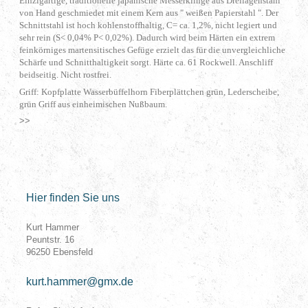
Einzigartige, traditionelle japanische Messerklinge aus Dreilagenstahl
von Hand geschmiedet mit einem Kern aus " weißen Papierstahl ". Der
Schnittstahl ist hoch kohlenstoffhaltig, C= ca. 1,2%, nicht legiert und
sehr rein (S< 0,04% P< 0,02%). Dadurch wird beim Härten ein extrem
feinkörniges martensitisches Gefüge erzielt das für die unvergleichliche
Schärfe und Schnitthaltigkeit sorgt. Härte ca. 61 Rockwell. Anschliff
beidseitig. Nicht rostfrei.
Griff: Kopfplatte Wasserbüffelhorn Fiberplättchen grün, Lederscheibe,
grün Griff aus einheimischen Nußbaum.
>>
Hier finden Sie uns
Kurt Hammer
Peuntstr.
16
96250
Ebensfeld
kurt.hammer@gmx.de